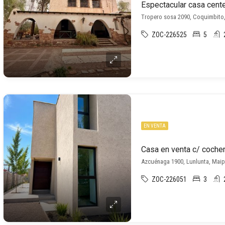
Espectacular casa cente
Tropero sosa 2090, Coquimbito
ZOC-226525
5
EN VENTA
Casa en venta c/ cocher
Azcuénaga 1900, Lunlunta, Mai
ZOC-226051
3