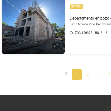
EN VENTA
Perito Moreno 2354, Godoy Cru
ZOC-130922
2
1
2
3
4