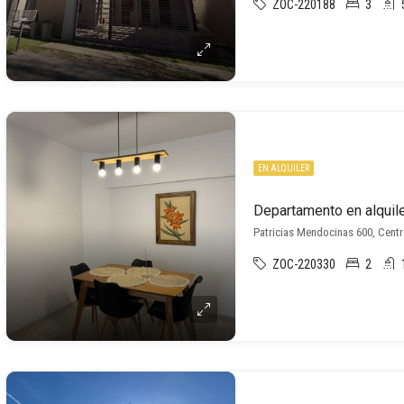
ZOC-220188
3
EN ALQUILER
Departamento en alquile
Patricias Mendocinas 600, Cent
ZOC-220330
2