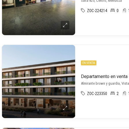
Salta 825, Centro, Mendoza
ZOC-224214
0
EN VENTA
Departamento en venta 
Almirante brown y guardia, Vist
ZOC-223350
2