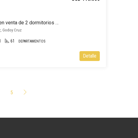
Departamento en pozo en venta de 2 dormitorios en Godoy Cruz
z, Godoy Cruz
1
61
DEPARTAMENTOS
Detalle
5