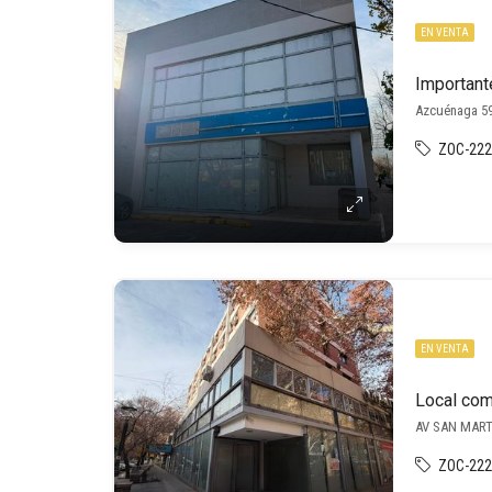
EN VENTA
Azcuénaga 59
ZOC-222
EN VENTA
Local com
AV SAN MART
ZOC-222