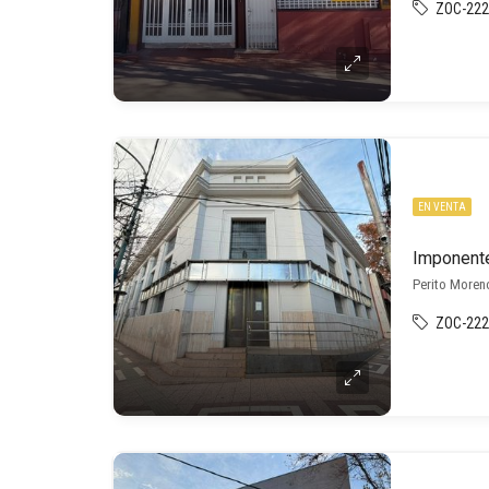
ZOC-222
EN VENTA
Imponente
Perito Moren
ZOC-222