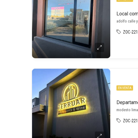
Local com
adolfo calle 
ZOC-221
EN VENTA
Departame
modesto lima
ZOC-221