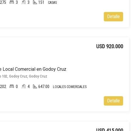
275
3
3
151
CASAS
Detalle
USD 920.000
 Local Comercial en Godoy Cruz
o 102, Godoy Cruz, Godoy Cruz
202
0
4
647.00
LOCALES COMERCIALES
Detalle
USD 415.000