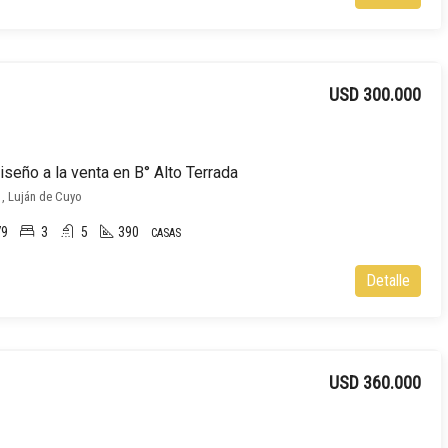
USD 300.000
seño a la venta en B° Alto Terrada
 , Luján de Cuyo
79
3
5
390
CASAS
Detalle
USD 360.000